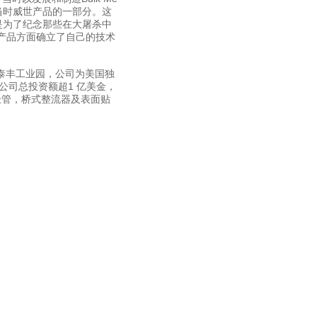
成为了当时威世产品的一部分。这
要是为了纪念那些在大屠杀中
计产品方面确立了自己的技术
发区泰丰工业园，公司为美国独
日。公司总投资额超1 亿美金，
二极管，桥式整流器及表面贴