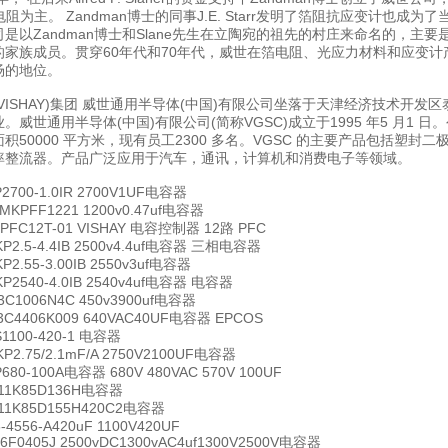
箔电阻为主。 Zandman博士的同事J.E. Starr发明了箔阻抗应变计也
司是以Zandman博士和Slane先生在立陶宛的祖先的村庄来命名的，主
的家族成员。贯穿60年代和70年代，威世在箔电阻、光应力材料和应变
场的地位。
(VISHAY)集团 威世通用半导体(中国)有限公司坐落于天津经济技术开
。威世通用半导体(中国)有限公司(简称VGSC)成立于1995 年5 月1 
积50000 平方米，现有员工2300 多名。VGSC 的主要产品包括塑封
率整流器。产品广泛应用于汽车，通讯，计算机和消费电子等领域。
2700-1.0IR 2700V1UF电容器
MKPFF1221 1200v0.47uf电容器
-PFC12T-01 VISHAY 电容控制器 12路 PFC
P2.5-4.4IB 2500v4.4uf电容器 三相电容器
P2.55-3.00IB 2550v3uf电容器
P2540-4.0IB 2540v4uf电容器 电容器
3C1006N4C 450v3900uf电容器
3C4406K009 640VAC40UF电容器 EPCOS
1100-420-1 电容器
P2.75/2.1mF/A 2750V2100UF电容器
680-100A电容器 680V 480VAC 570V 100UF
F11K85D136H电容器
11K85D155H420C2电容器
6-4556-A420uF 1100V420UF
6F0405J 2500vDC1300vAC4uf1300V2500V电容器