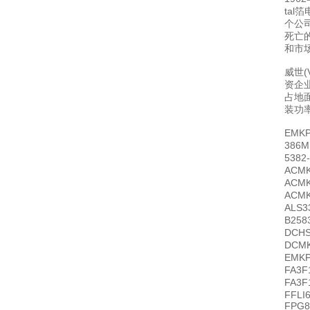
tal
个公
死亡
和市
威世
资企业
占地面
装功
EMKP
386M
5382
ACMK
ACMK
ACMK
ALS3
B258
DCHS
DCMK
EMKP
FA3
FA3F
FFLI
FPG8