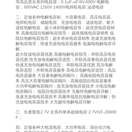
等高品质全系列电容器：0.1uF-uF/4V-600V 电解电
容；500VAC 1250V 1400V电焊机电容 油浸电容
二、定做各种电解电容柜、大容量电容、高压电容器、
电焊机电容、储能电容、充放电电容、滤波电容、耐大
波纹电解电容、超小体积电解电容等；超优质电容器销
售 高频低阻抗电解电容指导； 超殊规格电容器销售 低
阻抗电解电容指导；超长寿命电容器销售 急速充放电电
解电容指导；快速充放电电容器服务 低漏电电解电容详
解。
超大纹波电容器优惠 高频电解电容指导；串联高压电容
器优惠 快充放电电解电容选型；并联高容量电容器优惠
快速充放电电解电容选型； 串联电容器优惠 高压电解
电容选型；并联电容器服务 高电压电解电容选型；高品
电容器服务 大容量电解电容顾问； 高频低阻电容器服
务 高压大容量电解电容顾问；高频低阻抗电容器服务
大功率电解电容顾问；急充放电电容器技术 大电流电解
电容顾问； 低阻抗电容器技术 无极性电解电容详解；
急速充放电电容器技术 高频率低阻抗电解电容详解；快
充放电电容器技术 大无极性电解电容详解；
三、生產製造2.7V 全系列单体超级电容:2.7V/1F-20000
F；
四、定做各种大电流电容、大功率电容、混合动力电