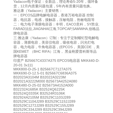
Yadacon电子保证：全新品，理论寿命5-20年，循环备
货，12月内质量问题包退，5年内有质量问题包换。
雅达康（Yadacon）主要销售：
一：EPCOS品牌电解电容器，香港万裕电容器 控制
器，电抗器，电感，接触器，压敏电阻，热敏电阻等
二：电力电子薄膜电容器：丰明，EACO意科，SY胜业,
FARAD法拉,JIAGNHAI江海,TOPCAP,SAMWHA,创格品
牌电容器.
三:雅达康（Yadacon）订制：专注于定制螺钉型电解电
容器，薄膜电容，美容仪电容，吸收电容，闪光灯电
容，电力电容，牛角电容器，(EPCOS， 美国CDE ，美
国KEMET （BHC RIFA）江海， 黑金刚爱普科斯等品
牌电容器
印度产 B25667C4337A375 EPCOS电容器 MKK440-D-
20-01 3x111
MKK800-D-25-1 B25667C7127A375
MKK690-D-12.5-01 B25667C6836A375
B32023A3104M B32022A3223M
B32021A3222M000 B25673A4252A080
MKK480-D-25-02 B25673A4152A000
B32232A1685K B32524Q6225K
B32524Q3335K B32524R3106K
B32924A2105M B32529C1103J289
B32529C1104J289 B32529C1152J289
B32529C1272J289 B32529C155J289
B32529C334J289 B32529C394J289