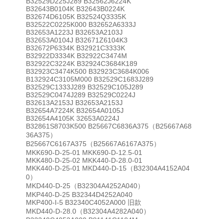
B32529D225J289 B32562J6224K
B32643B0104K B32643B0224K
B32674D6105K B32524Q3335K
B32522C0225K000 B32652A6333J
B32653A1223J B32653A2103J
B32653A0104J B32671Z6104K3
B32672P6334K B32921C3333K
B32922D3334K B32922C3474M
B32922C3224K B32924C3684K189
B32923C3474K500 B32923C3684K006
B132924C3105M000 B32529C1683J289
B32529C1333J289 B32529C105J289
B32529C0474J289 B32529C0224J
B32613A2153J B32653A2153J
B32654A7224K B32654A0105J
B32654A4105K 32653A0224J
B32861S8703K500 B25667C6836A375（B25667A68
36A375）
B25667C6167A375（B25667A6167A375）
MKK690-D-25-01 MKK690-D-12.5-01
MKK480-D-25-02 MKK440-D-28.0-01
MKK440-D-25-01 MKD440-D-15（B32304A4152A04
0）
MKD440-D-25（B32304A4252A040）
MKP440-D-25 B32344D4252A040
MKP400-I-5 B32340C4052A000 旧款
MKD440-D-28.0（B32304A4282A040）