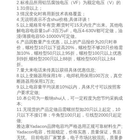
2.标准品所用铝箔腐蚀电压（VF）为额定电压（V）的
1.31倍以上；
3.情况变化时将用新技术表格覆盖；
4.无说明表示不含shui价格;具体详谈！
5.以上规格常年有货;断货时可15天内生产出来。其他电
解电容电容量1uF-3百万uF，电压4-630V都可定做，油
浸/薄膜电容50-10000V可定做。
6.产品因数量产生优惠，以上的产品报价为20只时单
价，螺栓型10只以下提高20%，螺栓型不够20只价格需
加10%，螺栓型50只以上95折，螺栓型100只以上优惠
到9折,螺栓型200只以上88折，螺栓型500只以上84
折。
7.量大来电话来传真以获得具体优惠信息;
8.以上变频器用保用1年，电焊机用保用100万次，真空
断路器用保用1万次;
9.以上电容量平均误差10%以内，具体尺寸可以按照客
户要求定做;
10.本公司为一般纳shui人，可一定程度为您节约采购成
本;
11.无现货的产品定做品需螺丝型如20只以上起定，10
只以下不接订单；牛角型100只起，引线型2000只起定
做;
雅达康Yadacon品牌电容均严格选用正规可靠材料生产;
Yadacon电容，性能稳定，价格实惠，质量保证，售后
无忧。 目前电容厂家繁多，电子市场比较混乱，质量参