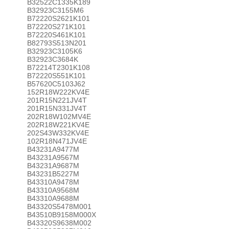
B32522C1335K189
B32923C3155M6
B72220S2621K101
B72220S271K101
B72220S461K101
B82793S513N201
B32923C3105K6
B32923C3684K
B72214T2301K108
B72220S551K101
B57620C5103J62
152R18W222KV4E
201R15N221JV4T
201R15N331JV4T
202R18W102MV4E
202R18W221KV4E
202S43W332KV4E
102R18N471JV4E
B43231A9477M
B43231A9567M
B43231A9687M
B43231B5227M
B43310A9478M
B43310A9568M
B43310A9688M
B43320S5478M001
B43510B9158M000X
B43320S9638M002