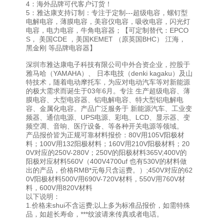
4：海外品牌可代客户订货！
5：雅达康支持订制：专注于定制---超级电容，螺钉型
电解电容，薄膜电容，美容仪电容，吸收电容，闪光灯
电容，电力电容，牛角电容器；【可定制替代：EPCO
S， 美国CDE ，美国KEMET （原英国BHC） 江海，
黑金刚 等品牌电容器】
深圳市雅达康电子科技有限公司中外合资企业，控股于
雅马哈（YAMAHA）、 日本电技（denki kagaku）及山
特技术，随着电动摩托车，为应对电动汽车等对新能源
的极大需求而诞生于03年6月。专注 生产超级电容、薄
膜电容、大型电容器、铝电解电容、特大型铝电解电
容、金属化电容。产品广泛服务于 新能源汽车、工业变
频器、通信电源、UPS电源、彩电、LCD、显示器、变
频空凋、音响、医疗设备、等各种开关电源等领域。
产品报价皆为正规可靠材料报价：80V用105V阳极材
料；100V用132阳极材料；160V用210V阳极材料；20
0V对应的250V-280V；250V的阳极材料365V;400V的
阳极对应材料560V（400V4700uf 也有530V的材料做
出的产品，价格RMB*元每只含运费。）;450V对应的62
0V阳极材料500V用690V-720V材料，550V用760V材
料，600V用820V材料
以下说明：
1.价格未shui不含运费;以上多为标准品报价，如需特殊
品，如超长寿命，***纹波请来传真或者电话。