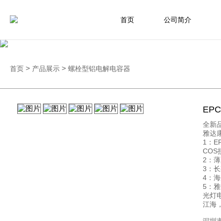
首页
公司简介
首页
>
产品展示
>
螺栓型铝电解电容器
EPC
全新
雅达
1：E
COS
2：薄
3：
4：
5：
光灯电
江海