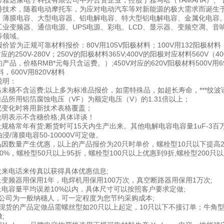
雅达康电子科技有限公司中外合资企业，控股于雅马哈（YAMAHA）、 日本电技
特技术，随着电动摩托车，为应对电动汽车等对新能源的极大需求而诞生于0
、薄膜电容、大型电容器、铝电解电容、特大型铝电解电容、金属化电容。
工业变频器、通信电源、UPS电源、彩电、LCD、显示器、变频空凋、音
等领域。
价皆为正规可靠材料报价：80V用105V阳极材料；100V用132阳极材料；
对应的250V-280V；250V的阳极材料365V;400V的阳极对应材料560V（400
产品，价格RMB*元每只含运费。）;450V对应的620V阳极材料500V用690
料，600V用820V材料
说明：
价格未穗不含运费;以上多为标准品报价，如需特殊品，如超长寿命，***纹
准品所用铝箔腐蚀电压（VF）为额定电压（V）的1.31倍以上；
情况变化时将用新技术表格覆盖；
无说明表示不含穗价格;具体详谈！
上规格常年有货;断货时可15天内生产出来。其他电解电容电容量1uF-3百万u
浸/薄膜电容50-10000V可定做。
产品因数量产生优惠，以上的产品报价为20只时单价，螺栓型10只以下提高2
0%，螺栓型50只以上95折，螺栓型100只以上优惠到9折,螺栓型200只以
。
量大来电话来传真以获得具体优惠信息;
以上变频器用保用1年，电焊机用保用100万次，真空断路器用保用1万次;
以上电容量平均误差10%以内，具体尺寸可以按照客户要求定做;
.本公司为一般纳穗人，可一定程度为您节约采购成本;
.无现货的产品定做品需螺丝型如20只以上起定，10只以下不接订单；牛角型1
;