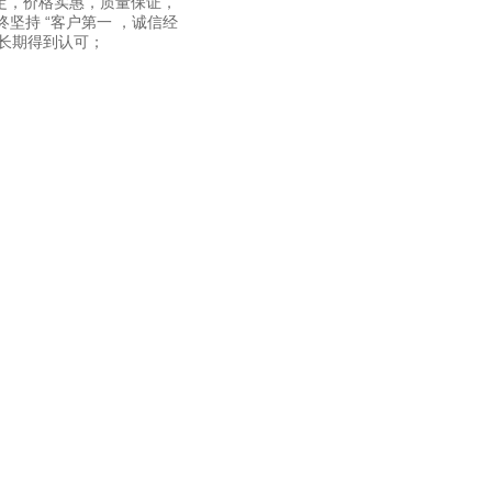
能稳定，价格实惠，质量保证，
坚持 “客户第一 ，诚信经
能长期得到认可；