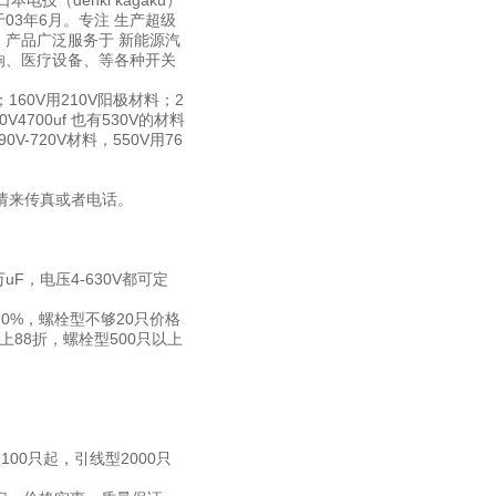
（denki kagaku）
3年6月。专注 生产超级
产品广泛服务于 新能源汽
响、医疗设备、等各种开关
160V用210V阳极材料；2
V4700uf 也有530V的材料
V-720V材料，550V用76
波请来传真或者电话。
F，电压4-630V都可定
0%，螺栓型不够20只价格
上88折，螺栓型500只以上
00只起，引线型2000只