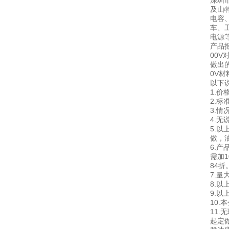
深圳市
及山
电容
车、
电源
产品报
00V
做出的
0V材
以下
1.
2.标
3.
4.
5.以
做，油
6.
需加1
84折
7.
8.
9.
10
11
起定做