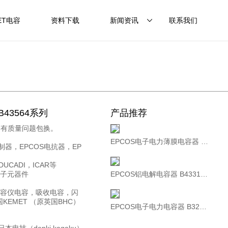
ET电容
资料下载
新闻资讯
联系我们
B43564系列
产品推荐
内有质量问题包换。
EPCOS电子电力薄膜电容器 B32304A4332A080 MKD480-D-33.0 480V 3×152uF
控制器，EPCOS电抗器，EP
UCADI，ICAR等
电子元器件
EPCOS铝电解电容器 B43310A9568M000 400V5600UF
美容仪电容，吸收电容，闪
EMET （原英国BHC）
EPCOS电子电力电容器 B32362A5257J000 250uF 500V