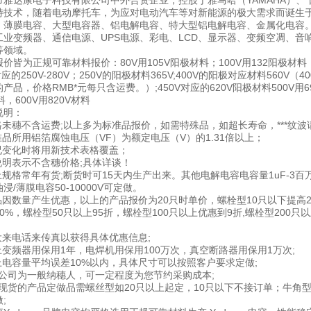
雅达康电子科技有限公司中外合资企业，控股于雅马哈（YAMAHA）、 日本电技
特技术，随着电动摩托车，为应对电动汽车等对新能源的极大需求而诞生于0
、薄膜电容、大型电容器、铝电解电容、特大型铝电解电容、金属化电容。
工业变频器、通信电源、UPS电源、彩电、LCD、显示器、变频空凋、音
等领域。
价皆为正规可靠材料报价：80V用105V阳极材料；100V用132阳极材料；
对应的250V-280V；250V的阳极材料365V;400V的阳极对应材料560V（400
产品，价格RMB*元每只含运费。）;450V对应的620V阳极材料500V用690
料，600V用820V材料
说明：
价格未穗不含运费;以上多为标准品报价，如需特殊品，如超长寿命，***纹
准品所用铝箔腐蚀电压（VF）为额定电压（V）的1.31倍以上；
情况变化时将用新技术表格覆盖；
无说明表示不含穗价格;具体详谈！
上规格常年有货;断货时可15天内生产出来。其他电解电容电容量1uF-3百万u
浸/薄膜电容50-10000V可定做。
产品因数量产生优惠，以上的产品报价为20只时单价，螺栓型10只以下提高2
0%，螺栓型50只以上95折，螺栓型100只以上优惠到9折,螺栓型200只以
。
量大来电话来传真以获得具体优惠信息;
以上变频器用保用1年，电焊机用保用100万次，真空断路器用保用1万次;
以上电容量平均误差10%以内，具体尺寸可以按照客户要求定做;
.本公司为一般纳穗人，可一定程度为您节约采购成本;
.无现货的产品定做品需螺丝型如20只以上起定，10只以下不接订单；牛角型1
;