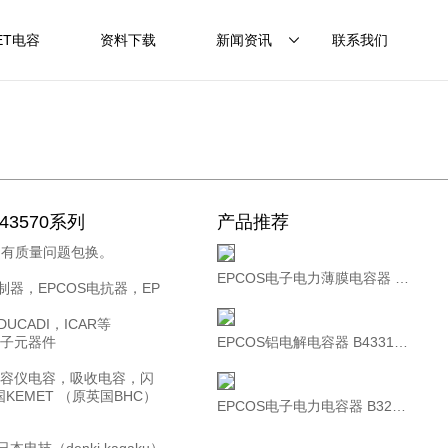
ET电容
资料下载
新闻资讯
联系我们
B43570系列
产品推荐
内有质量问题包换。
EPCOS电子电力薄膜电容器 B32304A4332A080 MKD480-D-33.0 480V 3×152uF
控制器，EPCOS电抗器，EP
UCADI，ICAR等
电子元器件
EPCOS铝电解电容器 B43310A9568M000 400V5600UF
美容仪电容，吸收电容，闪
EMET （原英国BHC）
EPCOS电子电力电容器 B32362A5257J000 250uF 500V