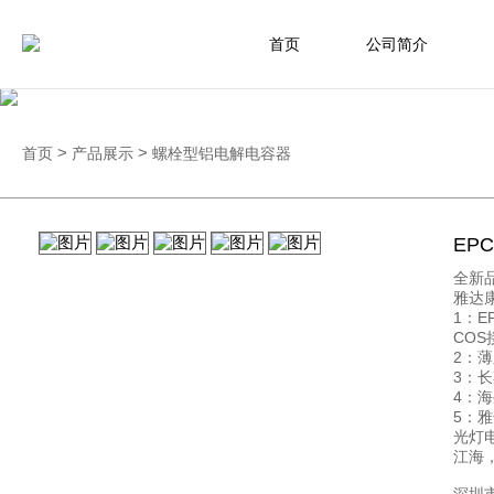
首页
公司简介
首页
>
产品展示
>
螺栓型铝电解电容器
EPC
全新
雅达
1：E
COS
2：薄
3：
4：
5：
光灯电
江海