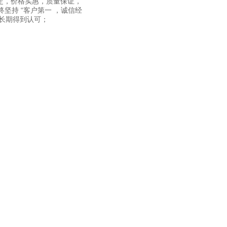
能稳定，价格实惠，质量保证，
坚持 “客户第一 ，诚信经
能长期得到认可；