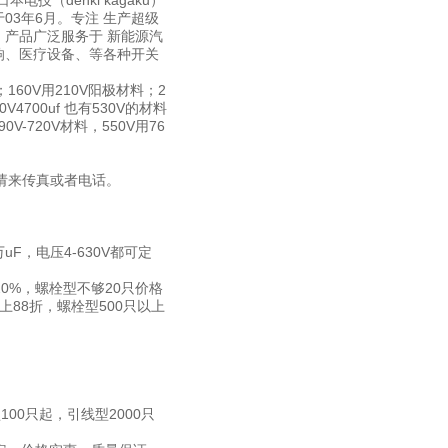
（denki kagaku）
3年6月。专注 生产超级
产品广泛服务于 新能源汽
响、医疗设备、等各种开关
160V用210V阳极材料；2
V4700uf 也有530V的材料
V-720V材料，550V用76
波请来传真或者电话。
F，电压4-630V都可定
0%，螺栓型不够20只价格
上88折，螺栓型500只以上
00只起，引线型2000只