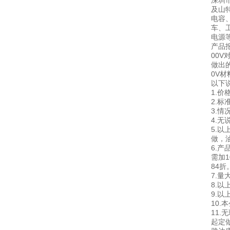
深圳市
及山
电容
车、
电源
产品报
00V
做出的
0V材
以下
1.
2.标
3.
4.
5.以
做，油
6.
需加1
84折
7.
8.
9.
10
11
起定做